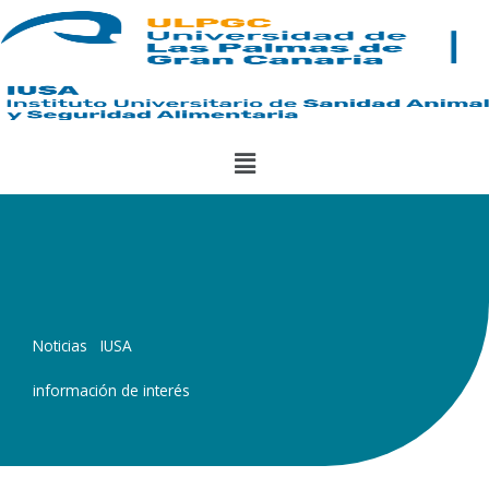
Ir
al
contenido
Menú
Noticias IUSA
información de interés