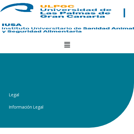
Ir
al
contenido
Menú
Legal
Información Legal