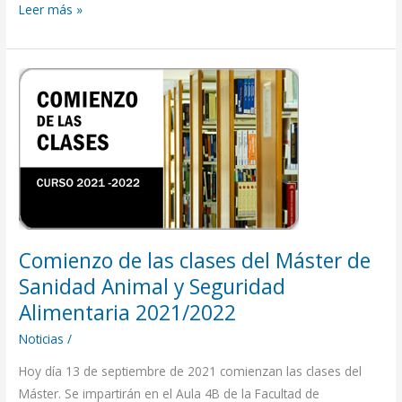
Leer más »
Comienzo
de
las
clases
del
Máster
de
Sanidad
Comienzo de las clases del Máster de
Animal
y
Sanidad Animal y Seguridad
Seguridad
Alimentaria 2021/2022
Alimentaria
Noticias
/
2021/2022
Hoy día 13 de septiembre de 2021 comienzan las clases del
Máster. Se impartirán en el Aula 4B de la Facultad de