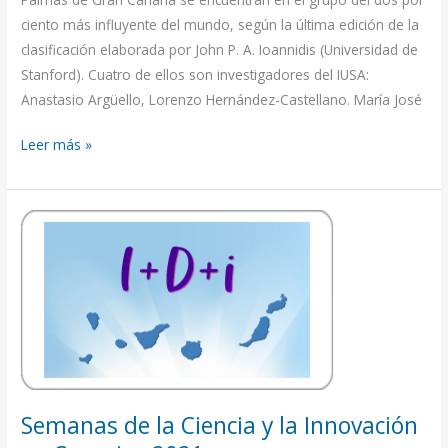
ciento más influyente del mundo, según la última edición de la
ranking
clasificación elaborada por John P. A. Ioannidis (Universidad de
de
Stanford). Cuatro de ellos son investigadores del IUSA:
Stanford
Anastasio Argüello, Lorenzo Hernández-Castellano. María José
Leer más »
Semanas
de
la
Ciencia
y
la
Innovación
en
Semanas de la Ciencia y la Innovación
Canarias
2021