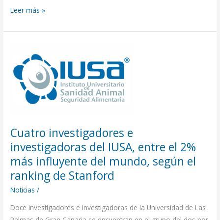
Leer más »
Cuatro
investigadores
e
investigadoras
del
IUSA,
entre
Cuatro investigadores e
el
investigadoras del IUSA, entre el 2%
2%
más
más influyente del mundo, según el
influyente
ranking de Stanford
del
Noticias
/
mundo,
Doce investigadores e investigadoras de la Universidad de Las
según
Palmas de Gran Canaria se encuentran en el grupo del dos por
el