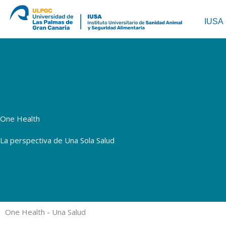
Ir
al
IUSA
contenido
One Health
La perspectiva de Una Sola Salud
One Health - Una Salud